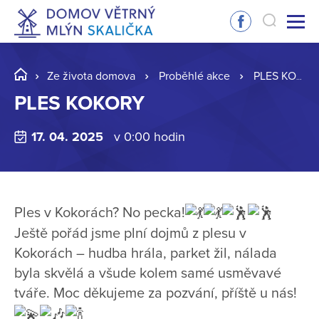
Ze života domova
Proběhlé akce
PLES KOKORY
PLES KOKORY
17. 04. 2025
v 0:00 hodin
Ples v Kokorách? No pecka!
Ještě pořád jsme plní dojmů z plesu v
Kokorách – hudba hrála, parket žil, nálada
byla skvělá a všude kolem samé usměvavé
tváře. Moc děkujeme za pozvání, příště u nás!