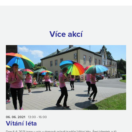
Více akcí
06. 06.
2021
13:00 - 16:00
Vítání léta
Dne 6.6.2021 jsme u nás v domově oslavili tradiční Vítání léta. Šest klientek a tři