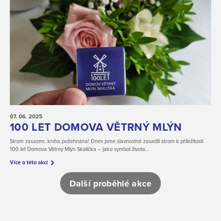
07. 06.
2025
100 LET DOMOVA VĚTRNÝ MLÝN
Strom zasazen, kniha požehnána! Dnes jsme slavnostně zasadili strom k příležitosti
100 let Domova Větrný Mlýn Skalička – jako symbol života...
Více o této akci
Další proběhlé akce