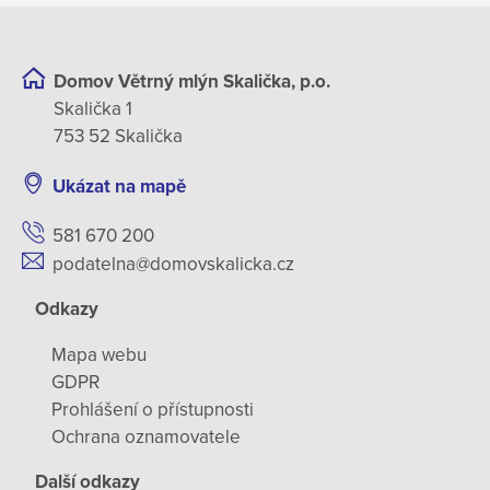
Domov Větrný mlýn Skalička, p.o.
Skalička 1
753 52 Skalička
Ukázat na mapě
581 670 200
podatelna@domovskalicka.cz
Odkazy
Mapa webu
GDPR
Prohlášení o přístupnosti
Ochrana oznamovatele
Další odkazy